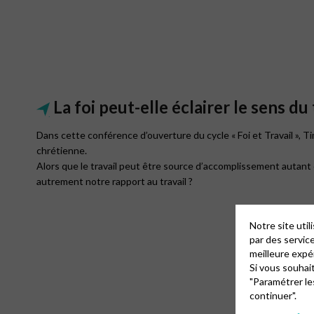
La foi peut-elle éclairer le sens 
Dans cette conférence d’ouverture du cycle « Foi et Travail », Tim
chrétienne.
Alors que le travail peut être source d’accomplissement autant 
autrement notre rapport au travail ?
Notre site uti
par des servic
meilleure expé
Si vous souhai
"Paramétrer le
continuer".