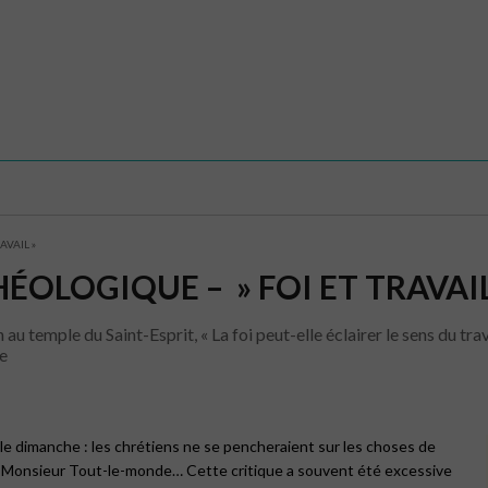
RAVAIL »
ÉOLOGIQUE – » FOI ET TRAVAIL
 au temple du Saint-Esprit, « La foi peut-elle éclairer le sens du tr
ie
et le dimanche : les chrétiens ne se pencheraient sur les choses de
e Monsieur Tout-le-monde… Cette critique a souvent été excessive