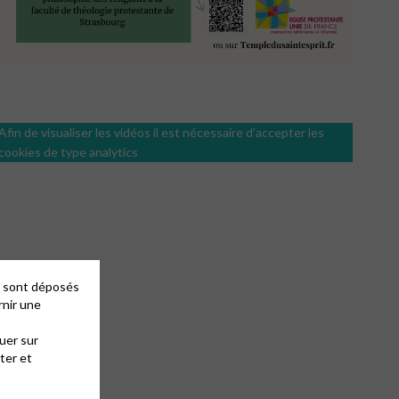
Afin de visualiser les vidéos il est nécessaire d'accepter les
cookies de type analytics
es sont déposés
rnir une
uer sur
ter et