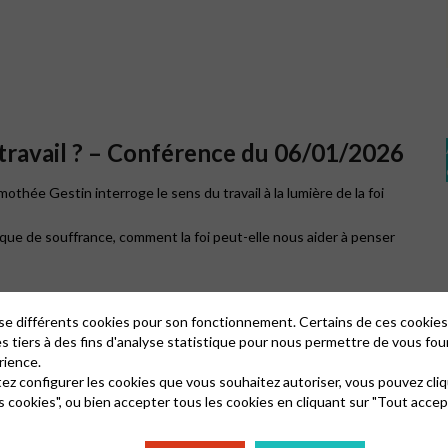
du travail ? – Conférence du 06/01/2026
othée Gestin interroge le sens du travail à la lumière de la foi
que de souffrance, comment la foi peut-elle nous aider à penser
lise différents cookies pour son fonctionnement. Certains de ces cooki
es tiers à des fins d'analyse statistique pour nous permettre de vous fou
rience.
tez configurer les cookies que vous souhaitez autoriser, vous pouvez cliq
s cookies", ou bien accepter tous les cookies en cliquant sur "Tout accep