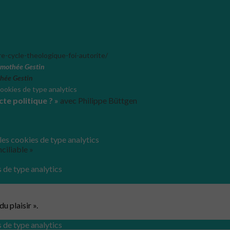
-cycle-theologique-foi-autorite/
Timothée Gestin
hée Gestin
 cookies de type analytics
cte politique ? »
avec Philippe Büttgen
 les cookies de type analytics
ciliable »
s de type analytics
u plaisir ».
s de type analytics