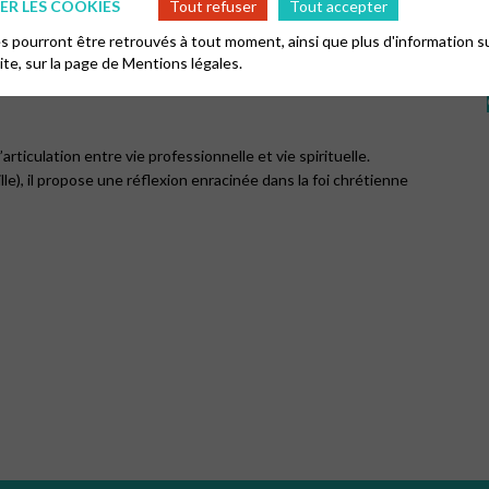
R LES COOKIES
Tout refuser
Tout accepter
 pourront être retrouvés à tout moment, ainsi que plus d'information su
site, sur la page de
Mentions légales.
 : "ora et labora" ? – Conférence du
ticulation entre vie professionnelle et vie spirituelle.
ille), il propose une réflexion enracinée dans la foi chrétienne