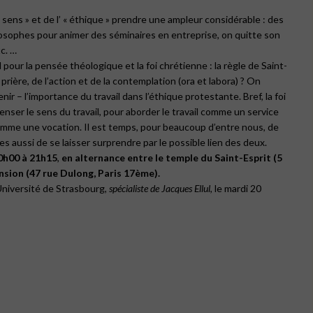
« sens » et de l’ « éthique » prendre une ampleur considérable : des
ilosophes pour animer des séminaires en entreprise, on quitte son
tc. …
pour la pensée théologique et la foi chrétienne : la règle de Saint-
 prière, de l’action et de la contemplation (ora et labora) ? On
nir – l’importance du travail dans l’éthique protestante. Bref, la foi
ser le sens du travail, pour aborder le travail comme un service
omme une vocation. Il est temps, pour beaucoup d’entre nous, de
res aussi de se laisser surprendre par le possible lien des deux.
20h00 à 21h15
,
en alternance entre le temple du
Saint-Esprit
(5
nsion
(47 rue Dulong, Paris 17ème).
Université de Strasbourg,
spécialiste de Jacques Ellul
, le mardi 20