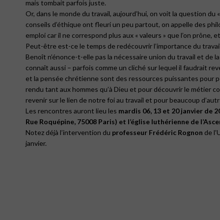
mais tombait parfois juste.
Or, dans le monde du travail, aujourd’hui, on voit la question du 
conseils d’éthique ont fleuri un peu partout, on appelle des ph
emploi car il ne correspond plus aux « valeurs » que l’on prône, e
Peut-être est-ce le temps de redécouvrir l’importance du travail 
Benoît n’énonce-t-elle pas la nécessaire union du travail et de la
connaît aussi – parfois comme un cliché sur lequel il faudrait reve
et la pensée chrétienne sont des ressources puissantes pour pen
rendu tant aux hommes qu’à Dieu et pour découvrir le métier c
revenir sur le lien de notre foi au travail et pour beaucoup d’aut
Les rencontres auront lieu les
mardis 06, 13 et 20 janvier de 
Rue Roquépine, 75008 Paris) et l’église luthérienne de l’
Asce
Notez déjà l’intervention du
professeur Frédéric Rognon
de l’
janvier.