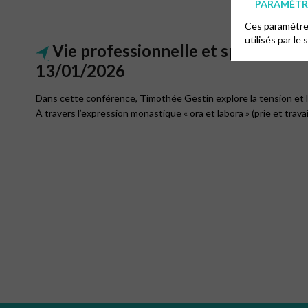
PARAMÉTRE
Ces paramètres
utilisés par le 
Vie professionnelle et spiritualité
13/01/2026
Dans cette conférence, Timothée Gestin explore la tension et l’ar
À travers l’expression monastique « ora et labora » (prie et trava