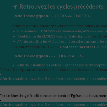
Retrouvez les cycles précédents
Cycle Théologique #3 – « FOI & AUTORITE »
https://ascension.epudf.org/evenements/3eme-edition-de-notre
Conférence du 07/01/25
« Le chrétien et la politique » avec 
C
onférence du 21/01/25
« L’autorité de l’Écriture »
avec Timot
Afin de visualiser les vidéos il est nécessaire d'accepter les
">Conférence du 28/01/25 «
Confesser sa foi est-il un a
Cycle Théologique #2 – « FOI & PLAISIR »
Afin de visualiser les vidéos il est nécessaire d'accepter
">Y a-t-il un épicurisme chrétien ? ou comment réconcilier l’irrécon
Afin de visualiser les vidéos il est nécessaire d'accepter les cookie
">« Le libertinage érudit : protester contre l’Eglise et la foi au nom d
Afin de visualiser les vidéos il est nécessaire d'accepter les cookie