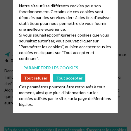
Notre site utilise différents cookies pour son
fonctionnement. Certains de ces cookies sont
déposés par des services tiers à des fins d'analyse
statistique pour nous permettre de vous fournir
une meilleure expérience.
Si vous souhaitez configurer les cookies que vous
souhaitez autoriser, vous pouvez cliquer sur
"Paramétrer les cookies", ou bien accepter tous les
cookies en cliquant sur "Tout accepter et
La foi peut-elle éclairer le sens du travail ? – Conférence
continuer".
du 06/01/2026
PARAMÉTRER LES COOKIES
Dans cette conférence d’ouverture du cycle « Foi et Travail »,
Timothée Gestin interroge le sens du travail à la lumière de la foi
Tout refuser
Tout accepter
chrétienne.
Ces paramètres pourront être retrouvés à tout
Alors que le travail peut être source d’accomplissement autant
moment, ainsi que plus d'information sur les
que de souffrance, comment la foi peut-elle nous aider à penser
cookies utilisés par le site, sur la page de
Mentions
autrement notre rapport au travail ?
légales.
Afin de visualiser les vidéos il est nécessaire d'accepter les cookies