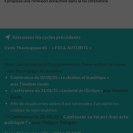
il propose une réflexion enracinée dans la foi chrétienne
Retrouvez les cycles précédents
Cycle Théologique #3 – « FOI & AUTORITE »
https://ascension.epudf.org/evenements/3eme-edition-de-notre-
cycle-theologique-foi-autorite/
Conférence du 07/01/25
« Le chrétien et la politique »
avec Timothée Gestin
C
onférence du 21/01/25
« L’autorité de l’Écriture »
avec Timothée
Gestin
Afin de visualiser les vidéos il est nécessaire d'accepter les
cookies de type analytics
">Conférence du 28/01/25 «
Confesser sa foi est-il un acte
politique ? »
avec Philippe Büttgen