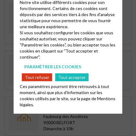
Notre site utilise différents cookies pour son
TEMPLE DE BONDEVAL
fonctionnement. Certains de ces cookies sont
Seloncourt-Bondeval
déposés par des services tiers à des fins d'analyse
34 Grande Rue
statistique pour nous permettre de vous fournir
D 35
une meilleure expérience.
25230 BONDEVAL
Si vous souhaitez configurer les cookies que vous
Selon calendrier
souhaitez autoriser, vous pouvez cliquer sur
"Paramétrer les cookies", ou bien accepter tous les
cookies en cliquant sur "Tout accepter et
continuer".
TEMPLE DE VALENTIGNEY
Boucle du Doubs
PARAMÉTRER LES COOKIES
Avenue du Temple
25700 VALENTIGNEY
Tout refuser
Tout accepter
Un dimanche sur deux
Ces paramètres pourront être retrouvés à tout
moment, ainsi que plus d'information sur les
cookies utilisés par le site, sur la page de
Mentions
TEMPLE SAINT-JEAN À BELFORT
légales.
Belfort-Giromagny
Faubourg des Ancêtres
90000 BELFORT
Dimanche à 10h