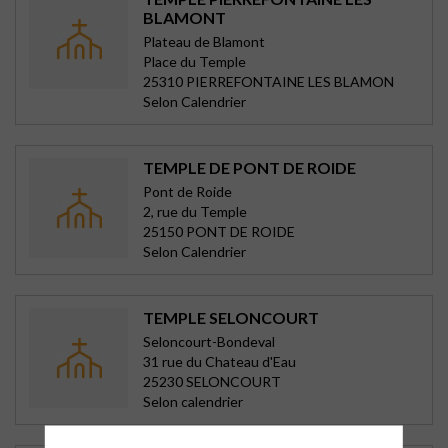
BLAMONT
Plateau de Blamont
Place du Temple
25310 PIERREFONTAINE LES BLAMON
Selon Calendrier
TEMPLE DE PONT DE ROIDE
Pont de Roide
2, rue du Temple
25150 PONT DE ROIDE
Selon Calendrier
TEMPLE SELONCOURT
Seloncourt-Bondeval
31 rue du Chateau d'Eau
25230 SELONCOURT
Selon calendrier